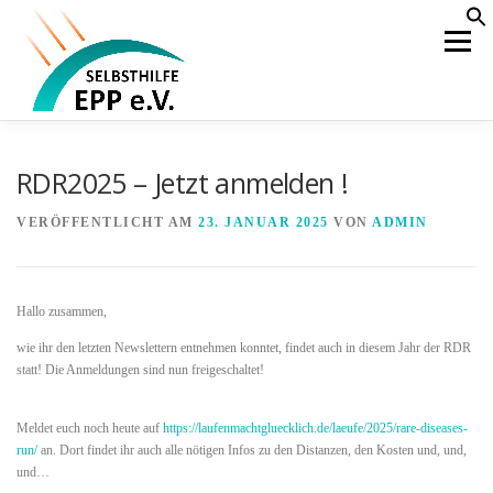
Zum
S
f
Inhalt
Menü
Se
springen
HOME
AKTUELLES
ÜBER UNS
RDR2025 – Jetzt anmelden !
VERÖFFENTLICHT AM
23. JANUAR 2025
VON
ADMIN
WAS IST EPP
BEHANDLUNG
KOOPERATION
Hallo zusammen,
ÖFFENTLICHKEIT
MITGLIEDERBEREICH
wie ihr den letzten Newslettern entnehmen konntet, findet auch in diesem Jahr der RDR
statt! Die Anmeldungen sind nun freigeschaltet!
Meldet euch noch heute auf
https://laufenmachtgluecklich.de/laeufe/2025/rare-diseases-
run/
an. Dort findet ihr auch alle nötigen Infos zu den Distanzen, den Kosten und, und,
und…