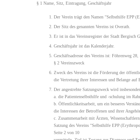
§ 1 Name, Sitz, Eintragung, Geschäftsjahr
Der Verein trägt den Namen “Selbsthilfe EPP (E
Der Sitz des genannten Vereins ist Overath.
Er ist in das Vereinsregister der Stadt Bergisch 
Geschäftsjahr ist das Kalenderjahr.
Geschäftsadresse des Vereins ist: Föhrenweg 28,
§ 2 Vereinszweck
Zweck des Vereins ist die Förderung der öffent
die Vertretung ihrer Interessen und Belange auf
Der angestrebte Satzungszweck wird insbesonder
a. die Patientenselbsthilfe und -schulung im R
b. Öffentlichkeitsarbeit, um ein besseres Verstä
die Interessen der Betroffenen und ihrer Angehö
c. Zusammenarbeit mit Ärzten, Wissenschaftler
Satzung des Vereins “Selbsthilfe EPP (Erythropo
Seite 2 von 10
vermitteln. Ziel ist Zugang zur Diagnose und Z