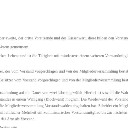
er zweite, der dritte Vorsitzende und der Kassenwart, diese bilden den Vorstan
 Verein gemeinsam.
ichen Lebens und ist die Tätigkeit mit mindestens einem weiteren Vorstandmitg
rer, der vom Vorstand vorgeschlagen und von der Mitgliederversammlung bestät
 Beisitzer vom Vorstand vorgeschlagen und von der Mitgliederversammlung best
rsammlung auf die Dauer von zwei Jahren gewählt. Hierbei ist sowohl die Wahl
tandes in einem Wahlgang (Blockwahl) möglich. Die Wiederwahl der Vorstandsm
die Mitgliederversammlung Vorstandswahlen abgehalten hat. Scheidet ein Mitgl
 mit einfacher Mehrheit ein kommissarisches Vorstandsmitglied bis zur nächst
 das Amt als Vorstand.
ereins sein.