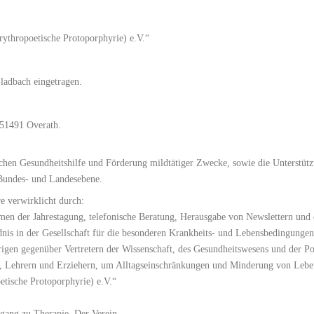
rythropoetische Protoporphyrie) e.V.“
Gladbach eingetragen.
 51491 Overath.
lichen Gesundheitshilfe und Förderung mildtätiger Zwecke, sowie die Unterstü
 Bundes- und Landesebene.
e verwirklicht durch:
ahmen der Jahrestagung, telefonische Beratung, Herausgabe von Newslettern un
ndnis in der Gesellschaft für die besonderen Krankheits- und Lebensbedingungen
rigen gegenüber Vertretern der Wissenschaft, des Gesundheitswesens und der Pol
n, Lehrern und Erziehern, um Alltagseinschränkungen und Minderung von Lebe
etische Protoporphyrie) e.V.“
ugang zu Therapie. Der Verein