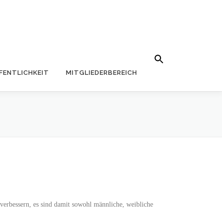
Search Button
Search for:
FENTLICHKEIT
MITGLIEDERBEREICH
erbessern, es sind damit sowohl männliche, weibliche