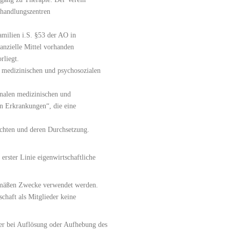
ehandlungszentren
amilien i.S. §53 der AO in
nanzielle Mittel vorhanden
rliegt.
zu medizinischen und psychosozialen
onalen medizinischen und
n Erkrankungen“, die eine
echten und deren Durchsetzung.
n erster Linie eigenwirtschaftliche
gemäßen Zwecke verwendet werden.
schaft als Mitglieder keine
er bei Auflösung oder Aufhebung des