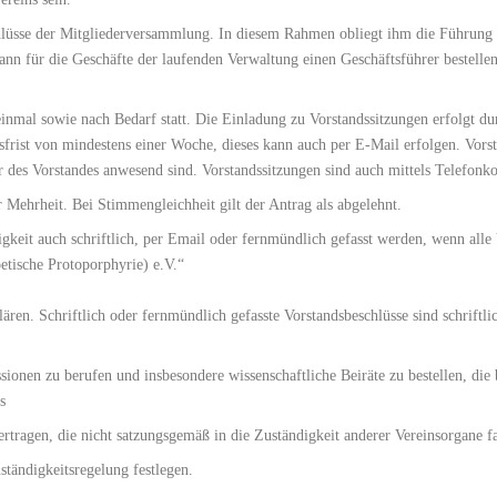
hlüsse der Mitgliederversammlung. In diesem Rahmen obliegt ihm die Führung d
ann für die Geschäfte der laufenden Verwaltung einen Geschäftsführer bestellen.
einmal sowie nach Bedarf statt. Die Einladung zu Vorstandssitzungen erfolgt du
gsfrist von mindestens einer Woche, dieses kann auch per E-Mail erfolgen. Vor
r des Vorstandes anwesend sind. Vorstandssitzungen sind auch mittels Telefon
r Mehrheit. Bei Stimmengleichheit gilt der Antrag als abgelehnt.
igkeit auch schriftlich, per Email oder fernmündlich gefasst werden, wenn all
etische Protoporphyrie) e.V.“
lären. Schriftlich oder fernmündlich gefasste Vorstandsbeschlüsse sind schrift
onen zu berufen und insbesondere wissenschaftliche Beiräte zu bestellen, die b
s
rtragen, die nicht satzungsgemäß in die Zuständigkeit anderer Vereinsorgane fa
tändigkeitsregelung festlegen.