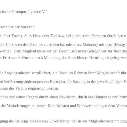
etische Protoporphyrie) e.V.“
scheidet der Vorstand.
iftlicher Form), Ausschluss oder Tod bzw. bei juristischen Personen durch dere
er Interessen des Vereines verstoßen hat oder trotz Mahnung mit dem Beitrag 
n werden. Dem Mitglied muss vor der Beschlussfassung Gelegenheit zur Rechtf
er Frist von 6 Wochen nach Mitteilung des Ausschlusses Berufung eingelegt we
lle Angelegenheiten verpflichtet, die Ihnen im Rahmen ihrer Mitgliedschaft üb
 und bei Satzungsänderungen ein Exemplar der Satzung in der jeweils gültigen F
epage des Vereins eingesehen werden.
andes und seiner Organe durch einen Newsletter, durch die Homepage und beim 
ng, die Veränderungen an seinen Kontaktdaten und Bankverbindungen dem Vorstan
egung der Beitragshöhe ist eine 2/3-Mehrheit der in der Mitgliederversammlun