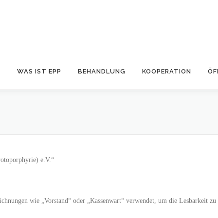
S
WAS IST EPP
BEHANDLUNG
KOOPERATION
ÖF
rotoporphyrie) e.V.“
hnungen wie „Vorstand“ oder „Kassenwart“ verwendet, um die Lesbarkeit zu v