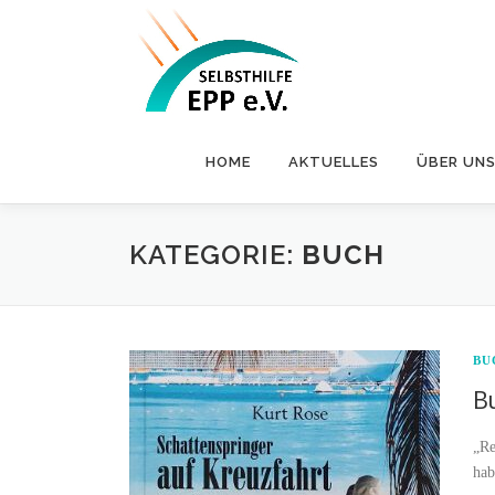
Zum
Inhalt
springen
HOME
AKTUELLES
ÜBER UN
KATEGORIE:
BUCH
BU
B
„Re
hab