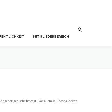
Search Button
Search for:
FENTLICHKEIT
MITGLIEDERBEREICH
 Angehörigen sehr bewegt. Vor allem in Corona-Zeiten