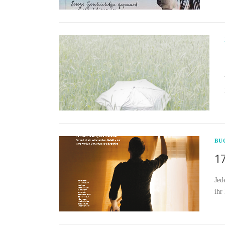
BU
17
Jed
ihr