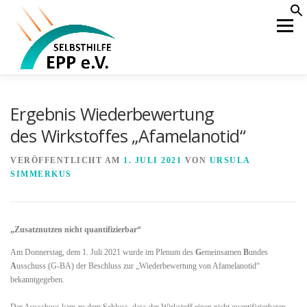
Zum
S
f
Inhalt
Menü
Se
springen
HOME
AKTUELLES
ÜBER UNS
Ergebnis Wiederbewertung
des Wirkstoffes „Afamelanotid“
WAS IST EPP
BEHANDLUNG
KOOPERATION
VERÖFFENTLICHT AM
1. JULI 2021
VON
URSULA
SIMMERKUS
ÖFFENTLICHKEIT
MITGLIEDERBEREICH
„Zusatznutzen nicht quantifizierbar“
Am Donnerstag, dem 1. Juli 2021 wurde im Plenum des
G
emeinsamen
B
undes
A
usschuss (G-BA) der Beschluss zur „Wiederbewertung von Afamelanotid“
bekanntgegeben.