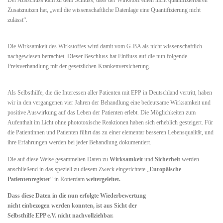
Der Ausschuss kam zu dem Schluss, dass der Wirkstoff einen nicht quantifizierbaren
Zusatznutzen hat, „weil die wissenschaftliche Datenlage eine Quantifizierung nicht
zulässt“.
Die Wirksamkeit des Wirkstoffes wird damit vom G-BA als nicht wissenschaftlich
nachgewiesen betrachtet. Dieser Beschluss hat Einfluss auf die nun folgende
Preisverhandlung mit der gesetzlichen Krankenversicherung.
Als Selbsthilfe, die die Interessen aller Patienten mit EPP in Deutschland vertritt, haben
wir in den vergangenen vier Jahren der Behandlung eine bedeutsame Wirksamkeit und
positive Auswirkung auf das Leben der Patienten erlebt. Die Möglichkeiten zum
Aufenthalt im Licht ohne phototoxische Reaktionen haben sich erheblich gesteigert. Für
die Patientinnen und Patienten führt das zu einer elementar besseren Lebensqualität, und
ihre Erfahrungen werden bei jeder Behandlung dokumentiert.
Die auf diese Weise gesammelten Daten zu
Wirksamkeit
und
Sicherheit
werden
anschließend in das speziell zu diesem Zweck eingerichtete „
Europäische
Patientenregister
“ in Rotterdam
weitergeleitet.
Dass diese Daten in die nun erfolgte Wiederbewertung
nicht einbezogen werden konnten, ist aus Sicht der
Selbsthilfe EPP e.V. nicht nachvollziehbar.