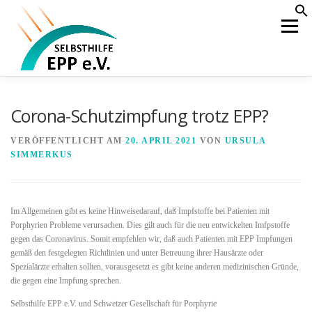
Zum
S
f
Inhalt
Menü
Se
springen
HOME
AKTUELLES
ÜBER UNS
Corona-Schutzimpfung trotz EPP?
VERÖFFENTLICHT AM
20. APRIL 2021
VON
URSULA
WAS IST EPP
BEHANDLUNG
KOOPERATION
SIMMERKUS
ÖFFENTLICHKEIT
MITGLIEDERBEREICH
Im Allgemeinen gibt es keine Hinweisedarauf, daß Impfstoffe bei Patienten mit
Porphyrien Probleme verursachen. Dies gilt auch für die neu entwickelten Imfpstoffe
gegen das Coronavirus. Somit empfehlen wir, daß auch Patienten mit EPP Impfungen
gemäß den festgelegten Richtlinien und unter Betreuung ihrer Hausärzte oder
Spezialärzte erhalten sollten, vorausgesetzt es gibt keine anderen medizinischen Gründe,
die gegen eine Impfung sprechen.
Selbsthilfe EPP e.V. und Schweizer Gesellschaft für Porphyrie