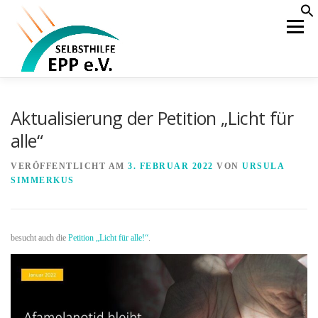
Zum
S
f
Inhalt
Menü
Se
springen
HOME
AKTUELLES
ÜBER UNS
Aktualisierung der Petition „Licht für
alle“
WAS IST EPP
BEHANDLUNG
KOOPERATION
VERÖFFENTLICHT AM
3. FEBRUAR 2022
VON
URSULA
SIMMERKUS
ÖFFENTLICHKEIT
MITGLIEDERBEREICH
besucht auch die
Petition „Licht für alle!“
.