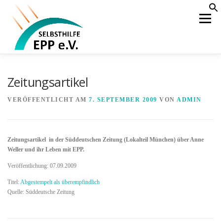
Zum
S
f
Inhalt
Menü
Se
springen
HOME
AKTUELLES
ÜBER UNS
Zeitungsartikel
VERÖFFENTLICHT AM
7. SEPTEMBER 2009
VON
ADMIN
WAS IST EPP
BEHANDLUNG
KOOPERATION
Zeitungsartikel in der Süddeutschen Zeitung (Lokalteil München) über Anne
ÖFFENTLICHKEIT
MITGLIEDERBEREICH
Weller und ihr Leben mit EPP.
Veröffentlichung: 07.09.2009
Titel:
Abgestempelt als überempfindlich
Quelle: Süddeutsche Zeitung