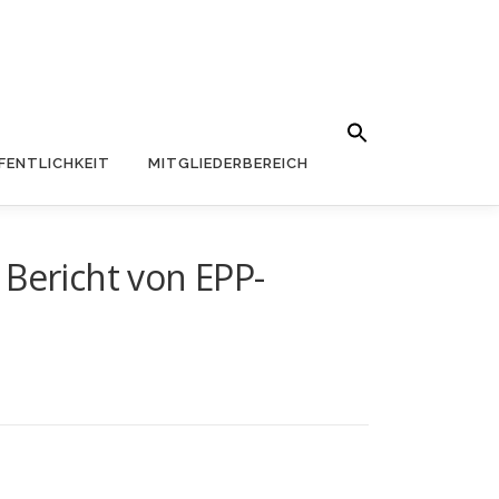
Search Button
Search for:
FENTLICHKEIT
MITGLIEDERBEREICH
 Bericht von EPP-