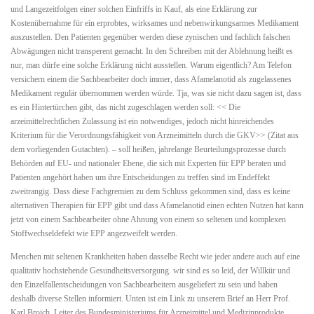
und Langezeitfolgen einer solchen Einfriffs in Kauf, als eine Erklärung zur
Kostenübernahme für ein erprobtes, wirksames und nebenwirkungsarmes Medikament
auszustellen. Den Patienten gegenüber werden diese zynischen und fachlich falschen
Abwägungen nicht transperent gemacht. In den Schreiben mit der Ablehnung heißt es
nur, man dürfe eine solche Erklärung nicht ausstellen. Warum eigentlich? Am Telefon
versichern einem die Sachbearbeiter doch immer, dass Afamelanotid als zugelassenes
Medikament regulär übernommen werden würde. Tja, was sie nicht dazu sagen ist, dass
es ein Hintertürchen gibt, das nicht zugeschlagen werden soll: << Die
arzeimittelrechtlichen Zulassung ist ein notwendiges, jedoch nicht hinreichendes
Kriterium für die Verordnungsfähigkeit von Arzneimitteln durch die GKV>> (Zitat aus
dem vorliegenden Gutachten). – soll heißen, jahrelange Beurteilungsprozesse durch
Behörden auf EU- und nationaler Ebene, die sich mit Experten für EPP beraten und
Patienten angehört haben um ihre Entscheidungen zu treffen sind im Endeffekt
zweitrangig. Dass diese Fachgremien zu dem Schluss gekommen sind, dass es keine
alternativen Therapien für EPP gibt und dass Afamelanotid einen echten Nutzen hat kann
jetzt von einem Sachbearbeiter ohne Ahnung von einem so seltenen und komplexen
Stoffwechseldefekt wie EPP angezweifelt werden.
Menchen mit seltenen Krankheiten haben dasselbe Recht wie jeder andere auch auf eine
qualitativ hochstehende Gesundheitsversorgung. wir sind es so leid, der Willkür und
den Einzelfallentscheidungen von Sachbearbeitern ausgeliefert zu sein und haben
deshalb diverse Stellen informiert. Unten ist ein Link zu unserem Brief an Herr Prof.
Karl Broich, Leiter des Bundesministeriums für Arzneimittel und Medizinprodukte