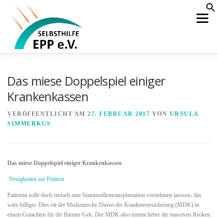
Zum
S
f
Inhalt
Menü
Se
springen
HOME
AKTUELLES
ÜBER UNS
Das miese Doppelspiel einiger
Krankenkassen
WAS IST EPP
BEHANDLUNG
KOOPERATION
VERÖFFENTLICHT AM
27. FEBRUAR 2017
VON
URSULA
SIMMERKUS
ÖFFENTLICHKEIT
MITGLIEDERBEREICH
Das miese Doppelspiel einiger Krankenkassen
Neuigkeiten zur Petition
Patientin solle doch einfach eine Stammzellentransplantation vornehmen lasssen- das
wäre billiger. Dies rät der Medizinische Dienst der Krankenversicherung (MDK) in
einem Gutachten für die Barmer Gek. Der MDK also nimmt lieber die massiven Risiken