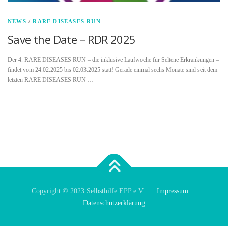
NEWS
/
RARE DISEASES RUN
Save the Date – RDR 2025
Der 4. RARE DISEASES RUN – die inklusive Laufwoche für Seltene Erkrankungen –
findet vom 24.02.2025 bis 02.03.2025 statt! Gerade einmal sechs Monate sind seit dem
letzten RARE DISEASES RUN …
Copyright © 2023 Selbsthilfe EPP e.V.
Impressum
Datenschutzerklärung